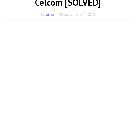
Celcom [SOLVED]
By
fariza
Posted on
June 11, 2026