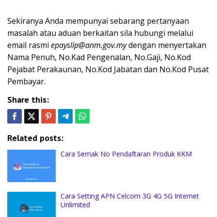
Sekiranya Anda mempunyai sebarang pertanyaan
masalah atau aduan berkaitan sila hubungi melalui
email rasmi
epayslip@anm.gov.my
dengan menyertakan
Nama Penuh, No.Kad Pengenalan, No.Gaji, No.Kod
Pejabat Perakaunan, No.Kod Jabatan dan No.Kod Pusat
Pembayar.
Share this:
Related posts:
Cara Semak No Pendaftaran Produk KKM
Cara Setting APN Celcom 3G 4G 5G Internet
Unlimited