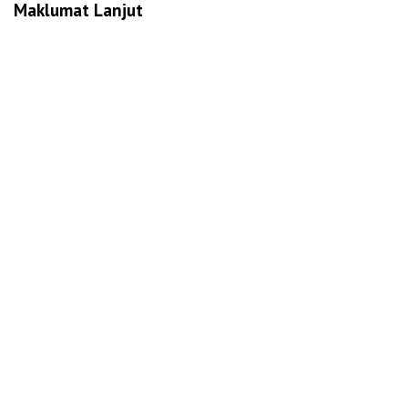
Maklumat Lanjut