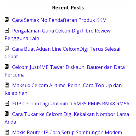
Recent Posts
Cara Semak No Pendaftaran Produk KKM
Pengalaman Guna CelcomDigi Fibre Review
Pengguna Lain
Cara Buat Aduan Line CelcomDigi Terus Selesai
Cepat
Celcom Just4ME Tawar Diskaun, Baucer dan Data
Percuma
Maksud Celcom Airtime: Pelan, Cara Top Up dan
Kelebihan
FUP Celcom Digi Unlimited RM35 RM45 RM48 RM56
Cara Tukar ke Celcom Digi Kekalkan Nombor Lama
Anda
Maxis Router IP Cara Setup Sambungan Modem