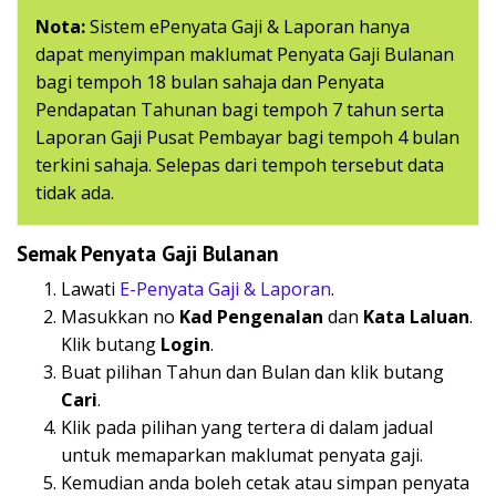
Nota:
Sistem ePenyata Gaji & Laporan hanya
dapat menyimpan maklumat Penyata Gaji Bulanan
bagi tempoh 18 bulan sahaja dan Penyata
Pendapatan Tahunan bagi tempoh 7 tahun serta
Laporan Gaji Pusat Pembayar bagi tempoh 4 bulan
terkini sahaja. Selepas dari tempoh tersebut data
tidak ada.
Semak Penyata Gaji Bulanan
Lawati
E-Penyata Gaji & Laporan
.
Masukkan no
Kad Pengenalan
dan
Kata Laluan
.
Klik butang
Login
.
Buat pilihan Tahun dan Bulan dan klik butang
Cari
.
Klik pada pilihan yang tertera di dalam jadual
untuk memaparkan maklumat penyata gaji.
Kemudian anda boleh cetak atau simpan penyata