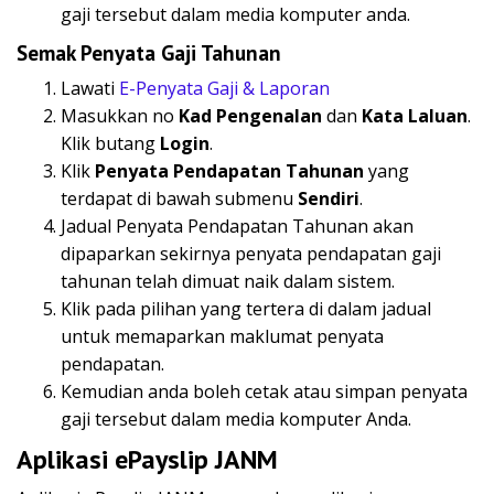
gaji tersebut dalam media komputer anda.
Semak Penyata Gaji Tahunan
Lawati
E-Penyata Gaji & Laporan
Masukkan no
Kad Pengenalan
dan
Kata Laluan
.
Klik butang
Login
.
Klik
Penyata Pendapatan Tahunan
yang
terdapat di bawah submenu
Sendiri
.
Jadual Penyata Pendapatan Tahunan akan
dipaparkan sekirnya penyata pendapatan gaji
tahunan telah dimuat naik dalam sistem.
Klik pada pilihan yang tertera di dalam jadual
untuk memaparkan maklumat penyata
pendapatan.
Kemudian anda boleh cetak atau simpan penyata
gaji tersebut dalam media komputer Anda.
Aplikasi ePayslip JANM