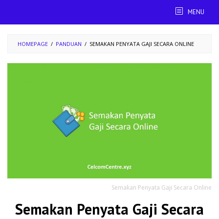
Skip
MENU
to
content
HOMEPAGE
/
PANDUAN
/
SEMAKAN PENYATA GAJI SECARA ONLINE
Semakan Penyata Gaji Secara Online
Semakan Penyata Gaji Secara