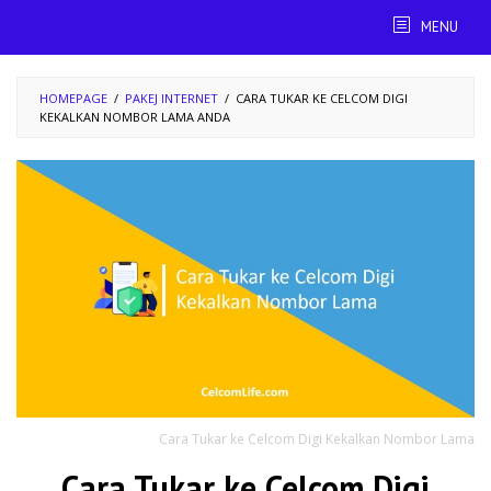
Skip
MENU
to
content
HOMEPAGE
/
PAKEJ INTERNET
/
CARA TUKAR KE CELCOM DIGI
KEKALKAN NOMBOR LAMA ANDA
Cara Tukar ke Celcom Digi Kekalkan Nombor Lama
Cara Tukar ke Celcom Digi