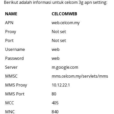
Berikut adalah informasi untuk celcom 3g apn setting:
NAME
CELCOMWEB
APN
web.celcom.my
Proxy
Not set
Port
Not set
Username
web
Password
web
Server
m.google.com
MMSC
mms.celcom.my/servlets/mms
MMS Proxy
10.12.22.1
MMS Port
80
MCC
405
MNC
840