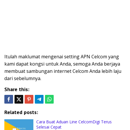
Itulah maklumat mengenai setting APN Celcom yang
kami dapat kongsi untuk Anda, semoga Anda berjaya
membuat sambungan internet Celcom Anda lebih laju
dari sebelumnya.
Share this:
Related posts:
Cara Buat Aduan Line CelcomDigi Terus
Selesai Cepat