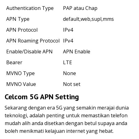
Authentication Type
PAP atau Chap
APN Type
default,web,supl,mms
APN Protocol
IPv4
APN Roaming Protocol
IPv4
Enable/Disable APN
APN Enable
Bearer
LTE
MVNO Type
None
MVNO Value
Not set
Celcom 5G APN Setting
Sekarang dengan era 5G yang semakin merajai dunia
teknologi, adalah penting untuk memastikan telefon
mudah alih anda disetkan dengan betul supaya anda
boleh menikmati kelajuan internet yang hebat.