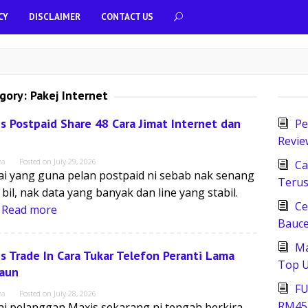
CY
DISCLAIMER
CONTACT US
gory:
Pakej Internet
s Postpaid Share 48 Cara Jimat Internet dan
Pe
Revie
za
Posted on
July 29, 2026
Ca
i yang guna pelan postpaid ni sebab nak senang
Terus
 bil, nak data yang banyak dan line yang stabil.
Ce
i
Read more
Bauce
Ma
s Trade In Cara Tukar Telefon Peranti Lama
Top U
aun
FU
za
Posted on
July 28, 2026
RM45
i pelanggan Maxis sekarang ni tengah berkira-