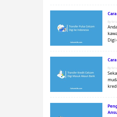
Cara
By
fari
Anda
kawa
Digi
Cara
By
fari
Seka
muda
kred
Peng
Ans