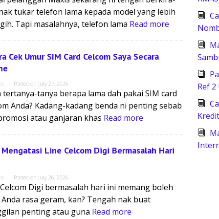
 nak tukar telefon lama kepada model yang lebih
Ca
gih. Tapi masalahnya, telefon lama
Read more
Nomb
Ma
ra Cek Umur SIM Card Celcom Saya Secara
Samb
ne
Pa
za
Posted on
July 27, 2026
Ref 2
 tertanya-tanya berapa lama dah pakai SIM card
Ca
om Anda? Kadang-kadang benda ni penting sebab
Kredi
promosi atau ganjaran khas
Read more
Ma
Inter
 Mengatasi Line Celcom Digi Bermasalah Hari
za
Posted on
July 26, 2026
 Celcom Digi bermasalah hari ini memang boleh
 Anda rasa geram, kan? Tengah nak buat
gilan penting atau guna
Read more