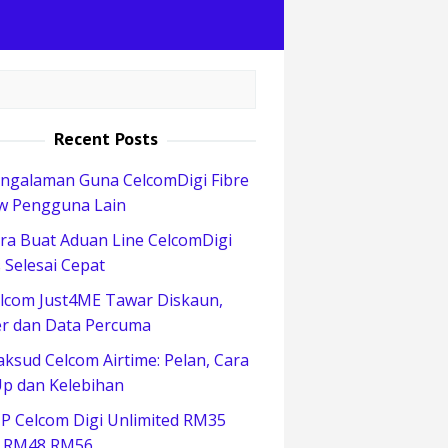
Recent Posts
ngalaman Guna CelcomDigi Fibre
w Pengguna Lain
ra Buat Aduan Line CelcomDigi
 Selesai Cepat
lcom Just4ME Tawar Diskaun,
r dan Data Percuma
ksud Celcom Airtime: Pelan, Cara
p dan Kelebihan
P Celcom Digi Unlimited RM35
 RM48 RM56