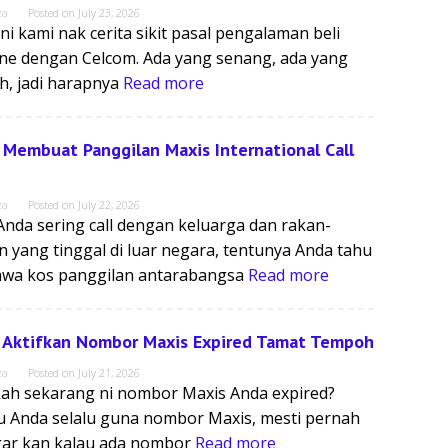
za
Posted on
July 23, 2026
 ni kami nak cerita sikit pasal pengalaman beli
ne dengan Celcom. Ada yang senang, ada yang
h, jadi harapnya
Read more
 Membuat Panggilan Maxis International Call
za
Posted on
July 22, 2026
 Anda sering call dengan keluarga dan rakan-
n yang tinggal di luar negara, tentunya Anda tahu
wa kos panggilan antarabangsa
Read more
 Aktifkan Nombor Maxis Expired Tamat Tempoh
za
Posted on
July 21, 2026
ah sekarang ni nombor Maxis Anda expired?
u Anda selalu guna nombor Maxis, mesti pernah
ar kan kalau ada nombor
Read more