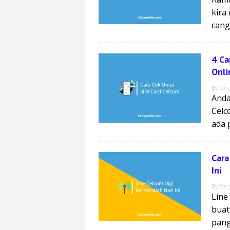
kira
cang
4 Ca
Onli
By
fari
Anda
Celc
ada 
Cara
Ini
By
fari
Line
buat
pang