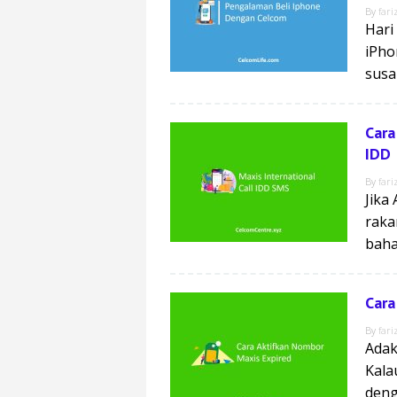
By
fari
Hari
iPho
susa
Cara
IDD
By
fari
Jika
raka
baha
Cara
By
fari
Adak
Kala
deng