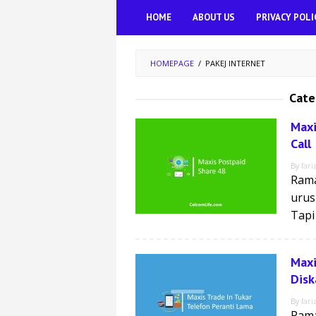
Skip
HOME
ABOUT US
PRIVACY POLI
to
content
HOMEPAGE
/
PAKEJ INTERNET
Cate
Maxi
Call
By
fari
Rama
urus
Tap
Maxi
Disk
By
fari
Rama