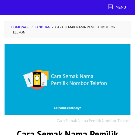
Skip
MENU
to
content
HOMEPAGE
/
PANDUAN
/
CARA SEMAK NAMA PEMILIK NOMBOR
TELEFON
Cara Semak Nama Pemilik Nombor Telefon
Cara Semak Nama Pemilik