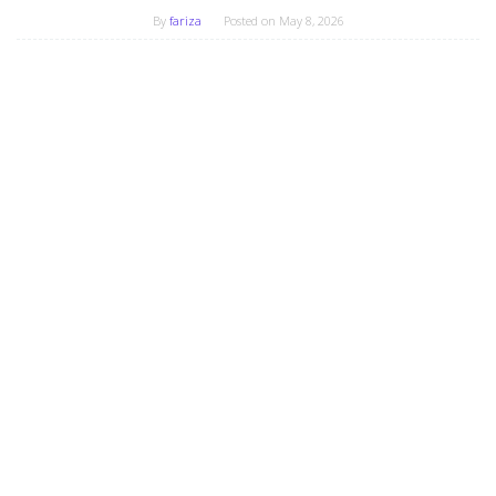
By
fariza
Posted on
May 8, 2026