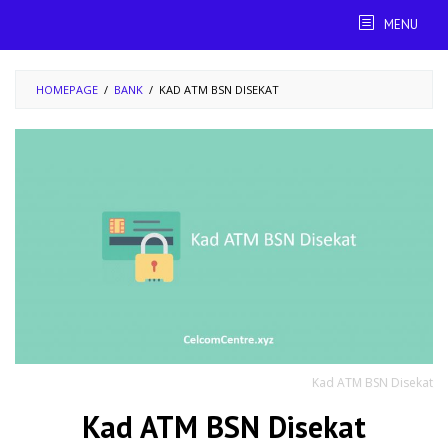
Skip
MENU
to
content
HOMEPAGE
/
BANK
/
KAD ATM BSN DISEKAT
Kad ATM BSN Disekat
Kad ATM BSN Disekat