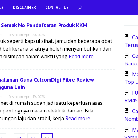
CY
DISCLAIMER
CONTACT US
 Semak No Pendaftaran Produk KKM
za
Posted on
April 20, 2026
Ca
uk seperti kapsul sihat, jamu dan beberapa obat
Terus
 dibeli kerana sifatnya boleh menyembuhkan dan
Ce
h disimpan dalam waktu yang
Read more
Bauce
Ma
alaman Guna CelcomDigi Fibre Review
Top U
guna Lain
FU
za
Posted on
April 19, 2026
RM45
rnet di rumah sudah jadi satu keperluan asas,
 pentingnya macam elektrik dan air. Bila
Ca
ungan laju dan stabil, kerja
Read more
Nomb
Ma
Samb