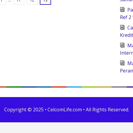
1
…
11
12
13
Pa
Ref 2
Ca
Kredi
Ma
Inter
Ma
Peran
Copyright © 2025 • CelcomLife.com • All Rights Reserved.