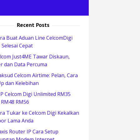
Recent Posts
ra Buat Aduan Line CelcomDigi
 Selesai Cepat
lcom Just4ME Tawar Diskaun,
r dan Data Percuma
ksud Celcom Airtime: Pelan, Cara
p dan Kelebihan
P Celcom Digi Unlimited RM35
 RM48 RM56
ra Tukar ke Celcom Digi Kekalkan
or Lama Anda
xis Router IP Cara Setup
ungan Modem Internet