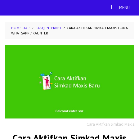
Skip
MENU
to
content
HOMEPAGE
/
PAKEJ INTERNET
/
CARA AKTIFKAN SIMKAD MAXIS GUNA
WHATSAPP / KAUNTER
Cara Aktifkan Simkad Maxis
Cara Aktifkan Simkad Maxis