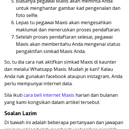
Biasanya pegawai Maxis akan meminta Anda
untuk menghantar gambar kad pengenalan dan
foto selfie.
Lepas tu pegawai Maxis akan mengesahkan
maklumat dan meneruskan proses pendaftaran.
Setelah proses pendaftaran selesai, pegawai
Maxis akan memberitahu Anda mengenai status
pengaktifan simkad Maxis Anda.
So, tu dia cara nak aktifkan simkad Maxis di kaunter
dan melalui Whatsapp Maxis. Mudah je kan? Kalau
Anda nak gunakan facebook ataupun instagram, Anda
perlu mempunyai internet data.
Sila ikuti
cara beli internet Maxis
harian dan bulanan
yang kami kongsikan dalam artikel tersebut.
Soalan Lazim
Di bawah ini adalah beberapa pertanyaan dan jawapan