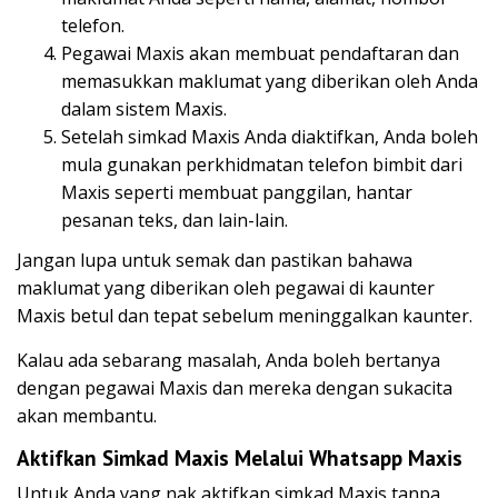
telefon.
Pegawai Maxis akan membuat pendaftaran dan
memasukkan maklumat yang diberikan oleh Anda
dalam sistem Maxis.
Setelah simkad Maxis Anda diaktifkan, Anda boleh
mula gunakan perkhidmatan telefon bimbit dari
Maxis seperti membuat panggilan, hantar
pesanan teks, dan lain-lain.
Jangan lupa untuk semak dan pastikan bahawa
maklumat yang diberikan oleh pegawai di kaunter
Maxis betul dan tepat sebelum meninggalkan kaunter.
Kalau ada sebarang masalah, Anda boleh bertanya
dengan pegawai Maxis dan mereka dengan sukacita
akan membantu.
Aktifkan Simkad Maxis Melalui Whatsapp Maxis
Untuk Anda yang nak aktifkan simkad Maxis tanpa