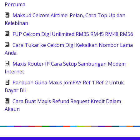
Percuma
Maksud Celcom Airtime: Pelan, Cara Top Up dan
Kelebihan
FUP Celcom Digi Unlimited RM35 RM45 RM48 RM56
Cara Tukar ke Celcom Digi Kekalkan Nombor Lama
Anda
Maxis Router IP Cara Setup Sambungan Modem
Internet
Panduan Guna Maxis JomPAY Ref 1 Ref 2 Untuk
Bayar Bil
Cara Buat Maxis Refund Request Kredit Dalam
Akaun