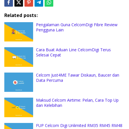
Related posts:
Pengalaman Guna CelcomDigi Fibre Review
Pengguna Lain
Cara Buat Aduan Line CelcomDigi Terus
Selesai Cepat
Celcom Just4ME Tawar Diskaun, Baucer dan
Data Percuma
Maksud Celcom Airtime: Pelan, Cara Top Up
dan Kelebihan
FUP Celcom Digi Unlimited RM35 RM45 RM48