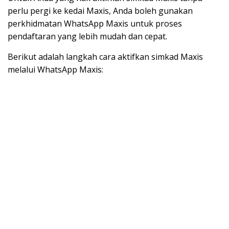
perlu pergi ke kedai Maxis, Anda boleh gunakan
perkhidmatan WhatsApp Maxis untuk proses
pendaftaran yang lebih mudah dan cepat.
Berikut adalah langkah cara aktifkan simkad Maxis
melalui WhatsApp Maxis: