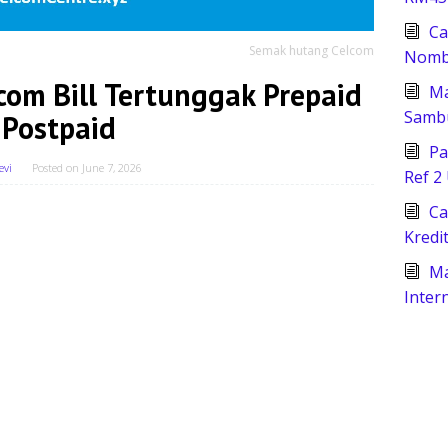
Ca
Semak hutang Celcom
Nomb
om Bill Tertunggak Prepaid
Ma
Samb
Postpaid
Pa
evi
Posted on
June 7, 2026
Ref 2
Ca
Kredi
Ma
Inter