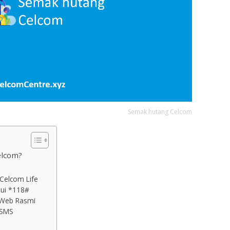
Semak hutang Celcom
elcom?
Celcom Life
lui *118#
 Web Rasmi
 SMS