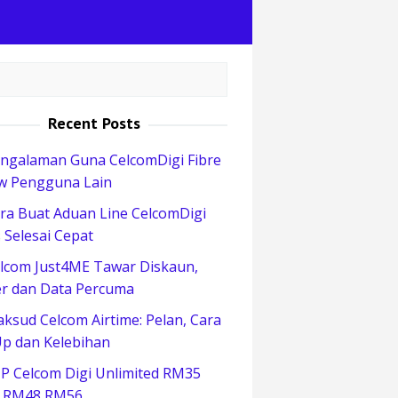
Recent Posts
ngalaman Guna CelcomDigi Fibre
w Pengguna Lain
ra Buat Aduan Line CelcomDigi
 Selesai Cepat
lcom Just4ME Tawar Diskaun,
r dan Data Percuma
ksud Celcom Airtime: Pelan, Cara
p dan Kelebihan
P Celcom Digi Unlimited RM35
 RM48 RM56