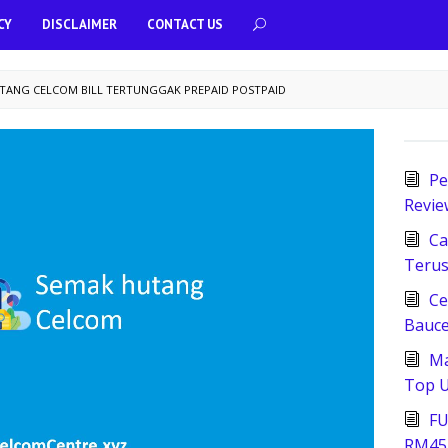
CY
DISCLAIMER
CONTACT US
TANG CELCOM BILL TERTUNGGAK PREPAID POSTPAID
Pe
Revie
Ca
Terus
Ce
Bauce
Ma
Top U
FU
RM45