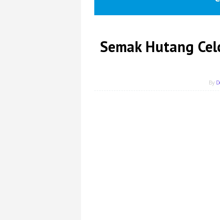
Semak Hutang Celc
By
D