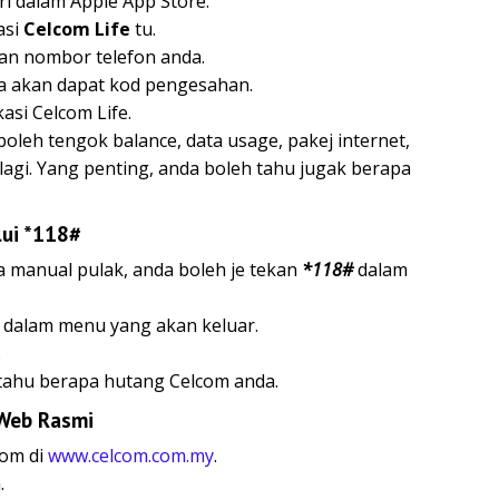
ri dalam Apple App Store.
kasi
Celcom Life
tu.
an nombor telefon anda.
a akan dapat kod pengesahan.
asi Celcom Life.
oleh tengok balance, data usage, pakej internet,
gi. Yang penting, anda boleh tahu jugak berapa
ui *118#
 manual pulak, anda boleh je tekan
*118#
dalam
dalam menu yang akan keluar.
.
tahu berapa hutang Celcom anda.
 Web Rasmi
com di
www.celcom.com.my
.
.