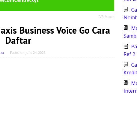
Ca
Nomb
IVR Maxis
xis Business Voice Go Cara
Ma
Samb
Daftar
Pa
iza
Posted on
June 24, 2026
Ref 2
Ca
Kredi
Ma
Inter