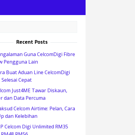
Recent Posts
ngalaman Guna CelcomDigi Fibre
w Pengguna Lain
ra Buat Aduan Line CelcomDigi
 Selesai Cepat
lcom Just4ME Tawar Diskaun,
r dan Data Percuma
ksud Celcom Airtime: Pelan, Cara
p dan Kelebihan
P Celcom Digi Unlimited RM35
 RM48 RM56