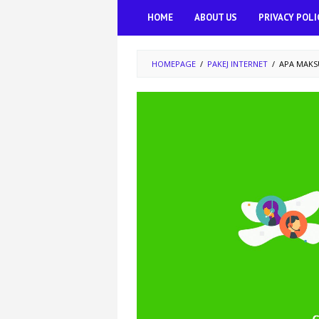
Skip
HOME
ABOUT US
PRIVACY POLI
to
content
HOMEPAGE
/
PAKEJ INTERNET
/
APA MAKSU