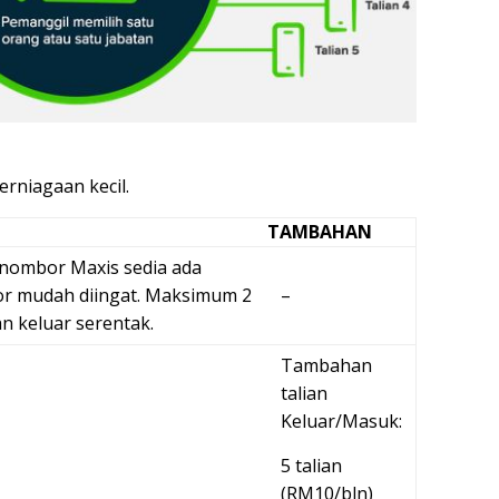
erniagaan kecil.
TAMBAHAN
ombor Maxis sedia ada
or mudah diingat. Maksimum 2
–
n keluar serentak.
Tambahan
talian
Keluar/Masuk:
5 talian
(RM10/bln)