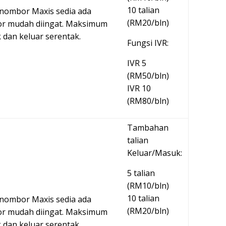
10 talian
ombor Maxis sedia ada
(RM20/bln)
or mudah diingat. Maksimum
 dan keluar serentak.
Fungsi IVR:
IVR 5
(RM50/bln)
IVR 10
(RM80/bln)
Tambahan
talian
Keluar/Masuk:
5 talian
(RM10/bln)
10 talian
ombor Maxis sedia ada
(RM20/bln)
or mudah diingat. Maksimum
 dan keluar serentak.