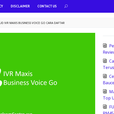
CY
DISCLAIMER
CONTACT US
D IVR MAXIS BUSINESS VOICE GO CARA DAFTAR
Pe
Revie
Ca
Terus
Ce
Bauce
Ma
Top U
FU
RM45