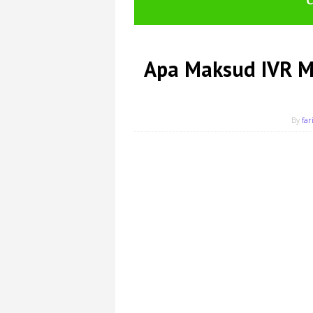
Apa Maksud IVR Ma
By
far