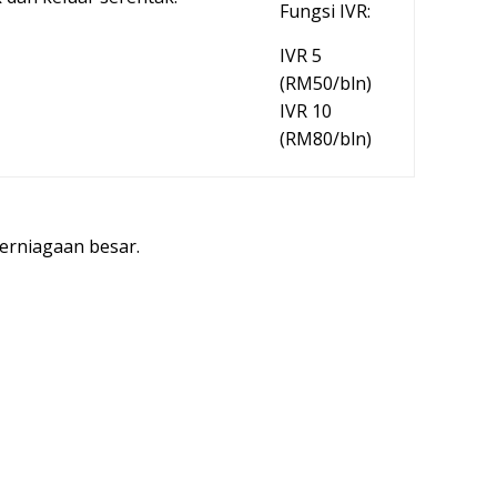
Fungsi IVR:
IVR 5
(RM50/bln)
IVR 10
(RM80/bln)
perniagaan besar.