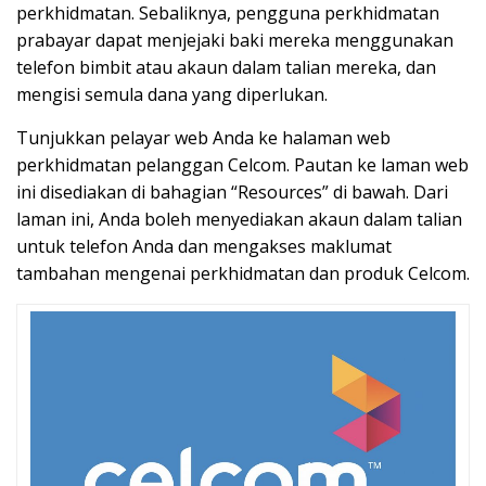
perkhidmatan. Sebaliknya, pengguna perkhidmatan
prabayar dapat menjejaki baki mereka menggunakan
telefon bimbit atau akaun dalam talian mereka, dan
mengisi semula dana yang diperlukan.
Tunjukkan pelayar web Anda ke halaman web
perkhidmatan pelanggan Celcom. Pautan ke laman web
ini disediakan di bahagian “Resources” di bawah. Dari
laman ini, Anda boleh menyediakan akaun dalam talian
untuk telefon Anda dan mengakses maklumat
tambahan mengenai perkhidmatan dan produk Celcom.