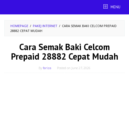
Skip
MENU
to
content
HOMEPAGE
/
PAKEJ INTERNET
/
CARA SEMAK BAKI CELCOM PREPAID
28882 CEPAT MUDAH
Cara Semak Baki Celcom
Prepaid 28882 Cepat Mudah
By
fariza
Posted on
June 27, 2026